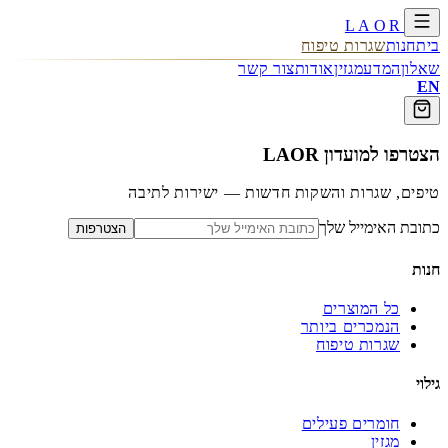
LAOR
בית
חנות
שגרות טיפוח
שאלון
המדע
מגזין
אודות
צור קשר
EN
הצטרפו למועדון LAOR
טיפים, שגרות והשקות חדשות — ישירות לתיבה
כתובת האימייל שלך
הצטרפות
חנות
כל המוצרים
הנמכרים ביותר
שגרות טיפוח
גילוי
חומרים פעילים
מגזין