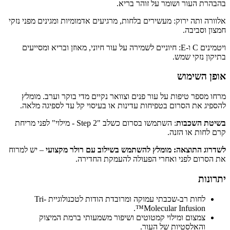
בהבהרת העור ושומר על זוהר בריא.
אלוורה ותה ירוק: מעשירים בלחות, מרגיעים אדמומיות ומגינים מפני נזקי
חמצון וסביבה.
ויטמינים C ו-E: חיוניים לשמירה על עור חיוני, מאוזן ובריא ומסייעים
בתיקון נזקי שמש.
אופן השימוש
מרחו מספר טיפות על עור פנים וצוואר נקיים מדי בוקר וערב. מומלץ
להספיג את הסרום בטפיחות עדינות או בעיסוי קל עד לספיגה מלאה.
בשיטת השכבות
: השתמשו בסרום כשלב "Step 2 - מילוי" לפני מריחת
קרם לחות או הזנה.
לשדרוג התוצאה: מומלץ להשתמש בשילוב עם רולר מקצועי
– יש למרוח
את הסרום לפני ואחרי הפעולה להעמקת החדירה.
יתרונות
לחות רב-שכבתי עמוקה ומרובדת הודות לטכנולוגיית Tri-
Molecular Infusion™.
צמצום ומילוי קמטוטים ושיפור משמעותי ברמת המיצוק
והאלסטיות של העור.