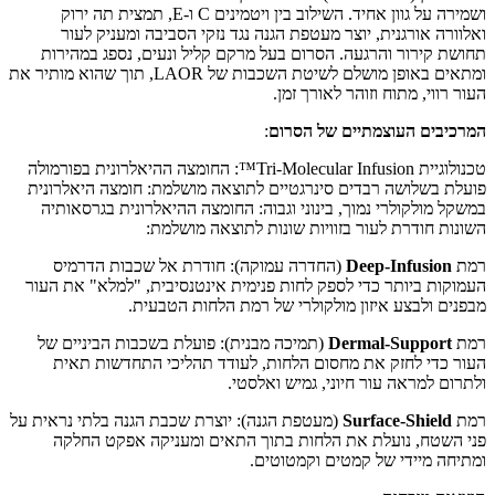
ושמירה על גוון אחיד. השילוב בין ויטמינים C ו-E, תמצית תה ירוק
ואלוורה אורגנית, יוצר מעטפת הגנה נגד נזקי הסביבה ומעניק לעור
תחושת קירור והרגעה. הסרום בעל מרקם קליל ונעים, נספג במהירות
ומתאים באופן מושלם לשיטת השכבות של LAOR, תוך שהוא מותיר את
העור רווי, מתוח וזוהר לאורך זמן.
המרכיבים העוצמתיים של הסרום
:
טכנולוגיית Tri-Molecular Infusion™: החומצה ההיאלרונית בפורמולה
פועלת בשלושה רבדים סינרגטיים לתוצאה מושלמת: חומצה היאלרונית
במשקל מולקולרי נמוך, בינוני וגבוה: החומצה ההיאלרונית בגרסאותיה
השונות חודרת לעור בזוויות שונות לתוצאה מושלמת:
רמת
Deep-Infusion
(החדרה עמוקה): חודרת אל שכבות הדרמיס
העמוקות ביותר כדי לספק לחות פנימית אינטנסיבית, "למלא" את העור
מבפנים ולבצע איזון מולקולרי של רמת הלחות הטבעית.
רמת
Dermal-Support
(תמיכה מבנית): פועלת בשכבות הביניים של
העור כדי לחזק את מחסום הלחות, לעודד תהליכי התחדשות תאית
ולתרום למראה עור חיוני, גמיש ואלסטי.
רמת
Surface-Shield
(מעטפת הגנה): יוצרת שכבת הגנה בלתי נראית על
פני השטח, נועלת את הלחות בתוך התאים ומעניקה אפקט החלקה
ומתיחה מיידי של קמטים וקמטוטים.