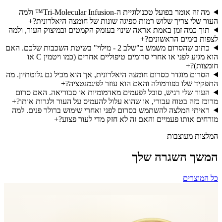
מה זה אומר בפועל טכנולוגיית ה-Tri-Molecular Infusion™ ולמה
העור שלי צריך שלוש רמות ספיגה שונות של חומצה היאלרונית?
+
תוך כמה זמן באמת אראה שינוי בעומק הקמטים ובמיצוק העור, ולמה
לצפות בימים הראשונים?
+
כתוב שהסרום משמש כ"שלב 2 - מילוי" בשיטת השכבות שלכם. האם
הוא מגיע לפני או אחרי סרומים טיפוליים אחרים (כמו ויטמין C או
חומצות)?
+
הסרום מוגדר כסרום חומצה היאלרונית, אך הוא מכיל גם גלוטתיון. מה
התפקיד שלו בפורמולה והאם הוא עוזר לפיגמנטציה?
+
העור שלי רגיש, סובל לפעמים מאדמומיות או סבוריאה. האם סרום
מרוכז כזה בטוח עבורי, או שהוא עלול להעמיס על העור ולגרות אותו?
+
ראיתי המלצה להשתמש בסרום לפני ואחרי שימוש ברולר פנים. למה
מורחים אותו פעמיים והאם זה לא חזק מדי לעור פצוע?
+
המלצות מעוצבות
המשך השגרה שלך
כל המוצרים