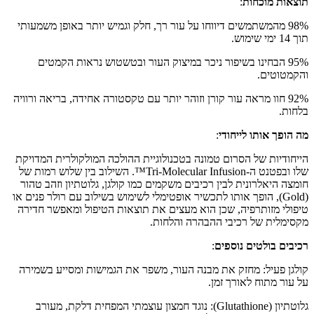
תוצאות מוכחות
:
98% מהמשתמשים דיווחו על עור רך, חלק וגמיש יותר באופן משמעותי
תוך 14 ימי שימוש.
95% הבחינו בשיפור ניכר במיצוק העור ובטשטוש נראות הקמטים
והקמטוטים.
92% חוו מראה עור קורן וזוהר יותר עם טקסטורה אחידה, בריאה ורוויה
בלחות.
מה הופך אותו לייחודי
:
הייחודיות של הסרום טמונה בטכנולוגיית ההולכה המולקולרית המדויקת
שלו ובפטנט ה-Tri-Molecular Infusion™. השילוב בין שלוש רמות של
חומצה היאלרונית לבין רכיבים משקמים כמו קולגן, גלוטתיון וזהב טהור
(Gold), הופך אותו לתכשיר אופטימלי לשימוש בשילוב עם רולר פנים או
טיפולי מזותרפיה, שכן הוא מעצים את תוצאות הטיפול ומאפשר חדירה
מקסימלית של רכיבי ההבהרה והלחות.
רכיבים בולטים נוספים
:
קולגן פעיל: מחזק את מבנה העור, משפר את הגמישות ומסייע בשמירה
על עור מתוח לאורך זמן.
גלוטתיון (Glutathione): נוגד חמצון עוצמתי המפחית דלקת, מעורב