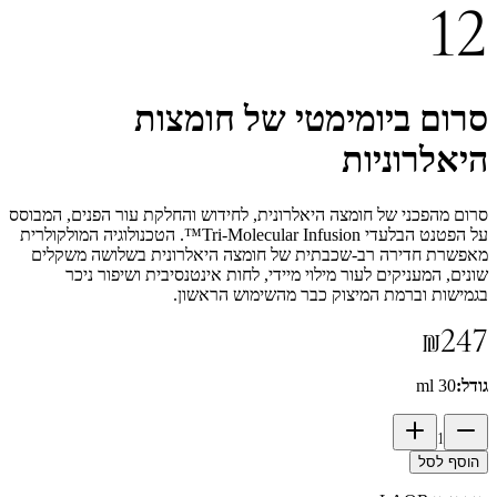
12
סרום ביומימטי של חומצות
היאלרוניות
סרום מהפכני של חומצה היאלרונית, לחידוש והחלקת עור הפנים, המבוסס
על הפטנט הבלעדי Tri-Molecular Infusion™. הטכנולוגיה המולקולרית
מאפשרת חדירה רב-שכבתית של חומצה היאלרונית בשלושה משקלים
שונים, המעניקים לעור מילוי מיידי, לחות אינטנסיבית ושיפור ניכר
בגמישות וברמת המיצוק כבר מהשימוש הראשון.
₪247
גודל
:
30 ml
1
הוסף לסל