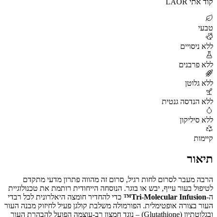
קוד אתי LAOR
טבעי
ללא ניסויים
ללא פרבנים
ללא גלוטן
ללא הנדסה גנטית
ללא סיליקון
קיימות
תיאור
הרבה מעבר לסרום לחות רגיל, סרום זה מהווה פתרון מדעי מתקדם
לטיפול בעור עייף, יבש או בוגר. הנוסחה הייחודית רותמת את טכנולוגיית
ה-
Tri-Molecular Infusion™
כדי להחדיר חומצה היאלרונית לכל רבדי
העור בצורה אופטימלית. הפורמולה משלבת קולגן פעיל לחיזוק מבנה העור
ובגלוטתיון (Glutathione) – נוגד חמצון רב-עוצמה הפועל להבהרת העור