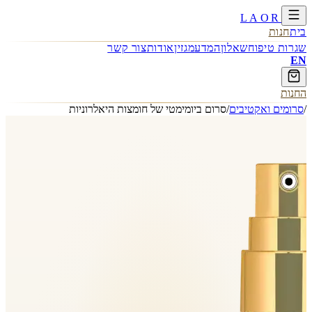
LAOR
בית
חנות
שגרות טיפוח
שאלון
המדע
מגזין
אודות
צור קשר
EN
החנות
/
סרומים ואקטיבים
/
סרום ביומימטי של חומצות היאלרוניות