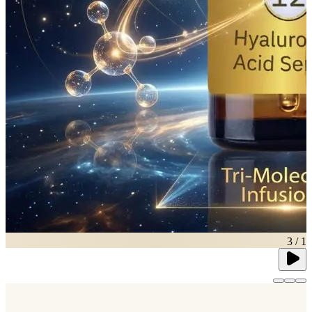
3
/
1