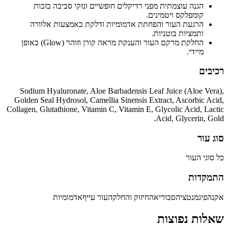
הגנה עוצמתית מפני רדיקלים חופשיים ונזקי סביבה בזכות
קומפלקס ויטמינים.
הרגעת העור והפחתת אדמומיות ודלקת באמצעות אלוורה
ותמציות בוטניות.
החלקת מרקם העור והענקת מראה קורן וזוהר (Glow) באופן
מיידי.
רכיבים
Sodium Hyaluronate, Aloe Barbadensis Leaf Juice (Aloe Vera),
Golden Seal Hydrosol, Camellia Sinensis Extract, Ascorbic Acid,
Collagen, Glutathione, Vitamin C, Vitamin E, Glycolic Acid, Lactic
Acid, Glycerin, Gold.
סוג עור
כל סוגי העור
התמקדות
אקנה
פיגמנטציה
סבוריאה
חיזוק והחלקה
עור עייף
אדמומיות
שאלות נפוצות